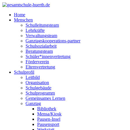
Home
Menschen
Schulleitungsteam
Lehrkräfte
Verwaltungsteam
Ganztagskooperations-partner
Schulsozialarbeit
Beratungsteam
Schüler*innenvertretung
Förderverein
Elternvertretung
Schulprofil
Leitbild
Organisation
Schulgebäude
Schulprogramm
Gemeinsames Lernen
Ganztag
Bibliothek
Mensa/Kiosk
Pausen-Insel
Pausensport
Werkstatt