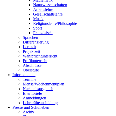
Mathematik
Naturwissenschaften
Arbeitslehre
Gesellschaftslehre
Musik
Religionslehre/Philosophie
Sport
Französisch
Sprachen
Differenzierung
Lernzeit
Projektzeit
Wahlpflichtunterricht
Profilunterricht
Abschlüsse
Oberstufe
Informationen
Termine
Mensa/Wochenmenüplan
Nachteilsausgleich
Elternbriefe
Anmeldungen
Lehrkräfteausbildung
Presse und Schulleben
Archiv